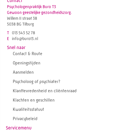
Contact
Psychologenpraktijk Buro T3
Gewoon geestelijke gezondheidszorg.
Willem II straat 38
5038 BG Tilburg
T
013 543 52 78
E
info@burot3.nl
Snel naar
Contact & Route
Openingstijden
Aanmelden
Psycholoog of psychiater?
Klanttevredenheid en cliëntenraad
Klachten en geschillen
Kwaliteitsstatuut
Privacybeleid
Servicemenu